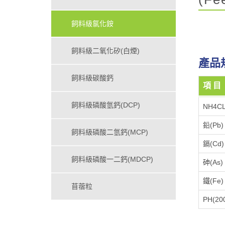
飼料級氯化銨
飼料級二氧化矽(白煙)
產品
飼料級碳酸鈣
項 目
飼料級磷酸氫鈣(DCP)
NH4C
鉛(Pb)
飼料級磷酸二氫鈣(MCP)
鎘(Cd)
飼料級磷酸一二鈣(MDCP)
砷(As)
鐵(Fe)
苜蓿粒
PH(200