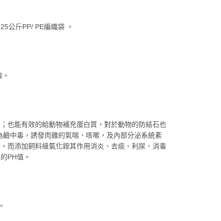
斤PP/ PE編織袋 。
險。
用；也能有效的給動物補充蛋白質，對於動物的防結石也
為鹼中毒，誘發肉雞的氣喘、咳嗽，及內部分泌系統紊
用。而添加飼料級氯化銨其作用消炎、去痰、利尿、消毒
的PH值。
。