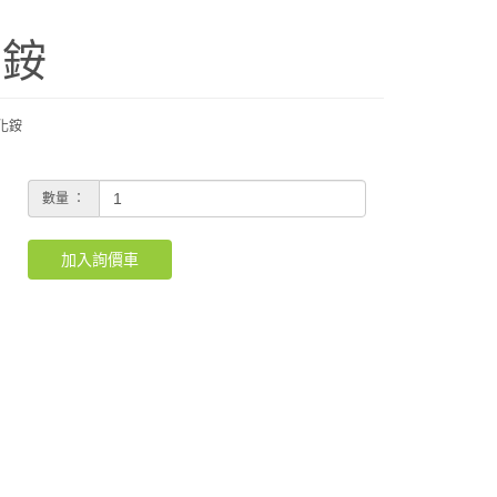
化銨
化銨
數量 ：
加入詢價車