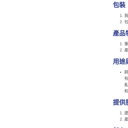
包裝
我
產品
重
用途
提供
建
產