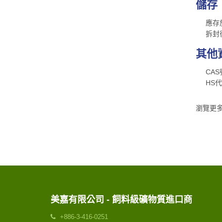
儲存
應存放
拆封後
其他
CAS號碼
HS代碼：
瀏覽更多
美嘉有限公司 - 飼料級礦物質進口商
+886-3-416-0251