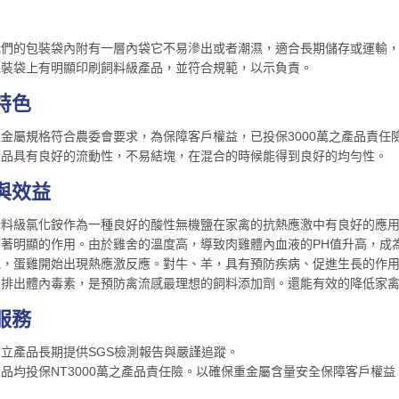
們的包裝袋內附有一層內袋它不易滲出或者潮濕，適合長期儲存或運輸，25公
包裝袋上有明顯印刷飼料級產品，並符合規範，以示負責。
特色
金屬規格符合農委會要求，為保障客戶權益，已投保3000萬之產品責任
產品具有良好的流動性，不易結塊，在混合的時候能得到良好的均勻性。
與效益
飼料級氯化銨作為一種良好的酸性無機鹽在家禽的抗熱應激中有良好的應
有著明顯的作用。由於雞舍的溫度高，導致肉雞體內血液的PH值升高，成
亂，蛋雞開始出現熱應激反應。對牛、羊，具有預防疾病、促進生長的作
和排出體內毒素，是預防禽流感最理想的飼料添加劑。還能有效的降低家禽
服務
立產品長期提供SGS檢測報告與嚴謹追蹤。
品均投保NT3000萬之產品責任險。以確保重金屬含量安全保障客戶權益