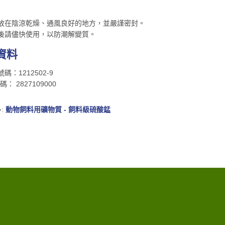
在陰涼乾燥、通風良好的地方，並嚴謹密封。
請儘快使用，以防潮解變質。
資料
：1212502-9
 2827109000
:
動物飼料用礦物質 - 飼料級硫酸錳