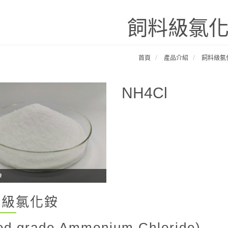
飼料級氯
首頁
產品介紹
飼料級氯
NH4Cl
銨
料級氯化銨
ed grade Ammonium Chloride)