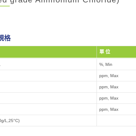
規格
單 位
L
%, Min
ppm, Max
ppm, Max
ppm, Max
ppm, Max
g/L,25°C)