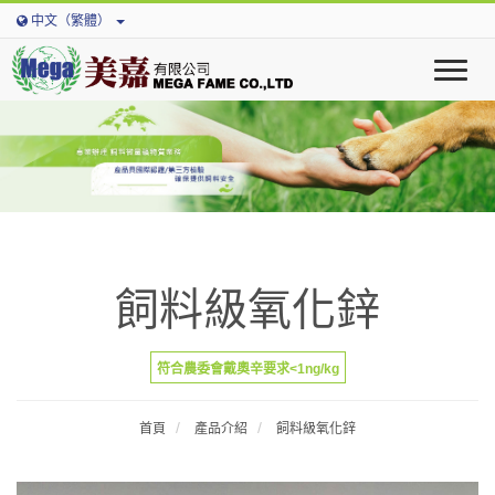
中文（繁體）
T
o
g
g
l
e
n
a
v
i
飼料級氧化鋅
g
a
t
i
符合農委會戴奧辛要求<1ng/kg
o
n
首頁
產品介紹
飼料級氧化鋅