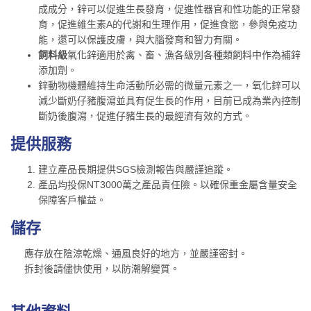
成成分，鋅可以促進生長發育，促進性器官和性功能的正常發
育，促進維生素A的代謝和生理作用，促進食慾，參與免疫功
能，還可以保護皮膚，與大腦發育和智力有關。
飼料級
氧化鋅適用於禽、畜、漁各級別各種類飼料中作為補鋅
添加劑。
鋅動物機體維持生命活動所必需的微量元素之一，氧化鋅可以
減少斷奶仔豬腹瀉並具有促生長的作用，目前已成為業內控制
斷奶後腹瀉，促進仔豬生長的最經濟有效的方式。
提供服務
建立產品長期提供SGS檢測報告與嚴謹追蹤。
產品均投保NT3000萬之產品責任險。以確保重金屬含量安全
保障客戶權益。
儲存
應存放在陰涼乾燥、通風良好的地方，並嚴謹密封。
拆封後請儘快使用，以防潮解變質。