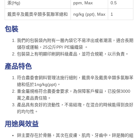
汞(Hg)
ppm, Max
0.5
戴奧辛及戴奧辛類多氯聯苯總和
ng/kg (ppt), Max
1
包裝
我們的包裝袋內附有一層內袋它不易滲出或者潮濕，適合長期
儲存或運輸，25公斤PP/ PE編織袋 。
包裝袋上有明顯印刷飼料級產品，並符合規範，以示負責。
產品特色
符合農委會飼料管理法施行細則，戴奧辛及戴奧辛類多氯聯苯
總和低於1ng/kg(ppt)。
重金屬規格符合農委會要求，為保障客戶權益，已投保3000
萬之產品責任險。
產品具有良好的流動性，不易結塊，在混合的時候能得到良好
的均勻性。
用途與效益
鋅主要存在於骨骼，其次在皮膚、肌肉、牙齒中。鋅是酶的組