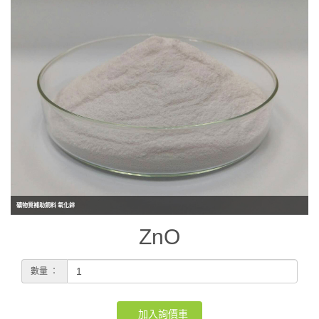
礦物質補助飼料 氧化鋅
ZnO
數量 ：
加入詢價車