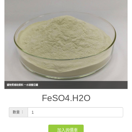
礦物質補助飼料 一水硫酸亞鐵
FeSO4.H2O
數量 ：
加入詢價車