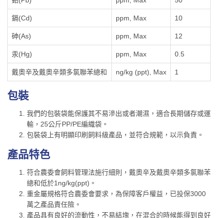
鎘(Cd)
ppm, Max
10
砷(As)
ppm, Max
12
汞(Hg)
ppm, Max
0.5
戴奧辛及戴奧辛類多氯聯苯總和
ng/kg (ppt), Max
1
包裝
我們的包裝袋能保護其不易滲出或者潮濕，適合長期儲存或運
輸，25公斤PP/PE編織袋。
包裝袋上有明顯印刷飼料級產品，並符合規範，以示負責。
產品特色
符合農委會飼料管理法施行細則，戴奧辛及戴奧辛類多氯聯苯
總和低於1ng/kg(ppt)。
重金屬規格符合農委會要求，為保障客戶權益，已投保3000
萬之產品責任險。
產品具有良好的流動性，不易結塊，在混合的時候能得到良好