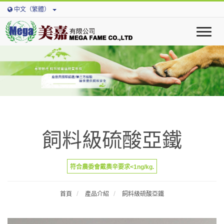
中文（繁體）
T
o
g
g
l
e
n
a
v
i
飼料級硫酸亞鐵
g
a
t
i
符合農委會戴奧辛要求<1ng/kg.
o
n
首頁
產品介紹
飼料級硫酸亞鐵