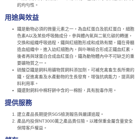
的均勻性。
用途與效益
鐵是動物必須的微量元素之一，為血紅蛋白及肌紅蛋白，細胞
色素A以及某些呼吸酶成分，參與體內氧與二氧化碳的轉運，
交換和組織呼吸過程，鐵與紅細胞形成和成熟有關，鐵在骨髓
造血組織中，進入幼紅細胞內，與卟啉結合形成正鐵血紅素，
後者再與球蛋白合成血紅蛋白，鐵為動物體內中不可缺乏的重
要礦物質之一。
硫酸亞鐵是飼料用礦物質飼料添加劑，可補充禽畜生長所需的
鐵，促進禽畜及水產動物的生長發育，增強抗病能力，提高飼
料利用率。
鐵還對飼料中棉籽餅中含的一棉酚，具有脫毒作用。
提供服務
建立產品長期提供SGS檢測報告與嚴謹追蹤。
產品均投保NT3000萬之產品責任險。以確保重金屬含量安全
保障客戶權益。